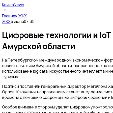
КомсаNews
Главная
·
ЖКХ
ЖКХ
5 июня
07:35
Цифровые технологии и IoT
Амурской области
На Петербургском международном экономическом фору
правительством Амурской области, направленное на 
использование big data, искусственного интеллекта и 
туризма.
Подписи поставили генеральный директор МегаФона Ха
Орлов. Ключевым направлением станет внедрение сист
времени с помощью современных цифровых решений и I
Особое внимание стороны уделят цифровому контролю 
повышению эффективности коммунальной инфраструктур