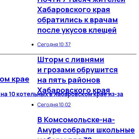
Хабаровского края
обратились к врачам
после укусов клещей
Сегодня 10:37
Шторм с ливнями
и грозами обрушится
ком крае
на пять районов
Хабаровского края
а 10 котельных в Хабаровском крае из-за
Сегодня 10:02
В Комсомольске-на-
Амуре собрали школьные