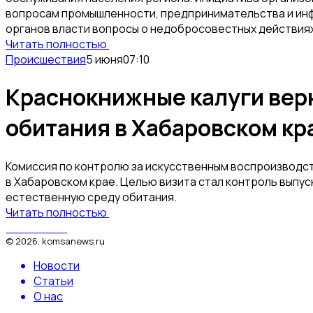
вопросам промышленности, предпринимательства и инф
органов власти вопросы о недобросовестных действия
Читать полностью
Происшествия
5 июня
07:10
Краснокнижные калуги вер
обитания в Хабаровском кр
Комиссия по контролю за искусственным воспроизводс
в Хабаровском крае. Целью визита стал контроль выпуск
естественную среду обитания.
Читать полностью
КомсаNews
©
2026
.
komsanews.ru
Новости
Статьи
О нас