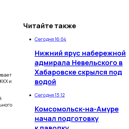
Читайте также
в
Сегодня 16:04
Нижний ярус набережной
адмирала Невельского в
Хабаровске скрылся под
ивает
водой
ЖКХ и
Сегодня 13:12
й
ьного
Комсомольск-на-Амуре
начал подготовку
к паводку