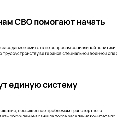
нам СВО помогают начать
 заседание комитета по вопросам социальной политики.
по трудоустройству ветеранов специальной военной опе
ут единую систему
овещание, посвященное проблемам транспортного
вать обсуждение возникла после заседания комитета по