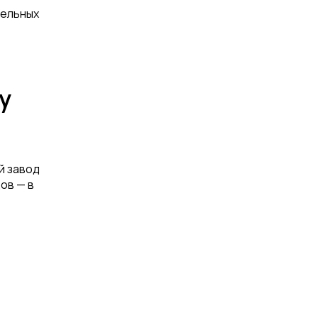
тельных
у
й завод
ов — в