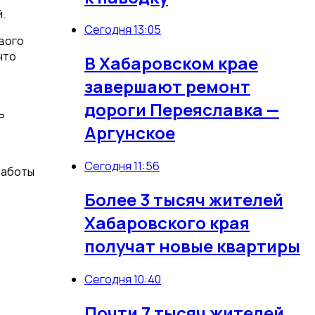
.
Сегодня 13:05
вого
что
В Хабаровском крае
завершают ремонт
дороги Переяславка —
ь
Аргунское
Сегодня 11:56
работы
Более 3 тысяч жителей
Хабаровского края
получат новые квартиры
Сегодня 10:40
Почти 7 тысяч жителей