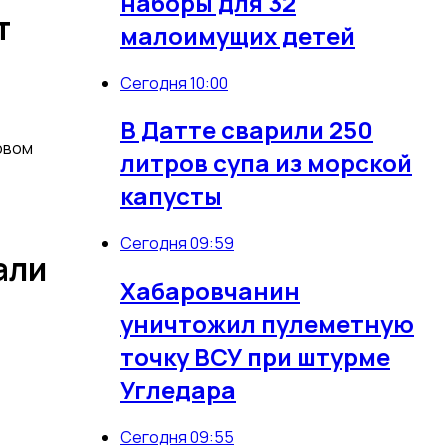
наборы для 32
т
малоимущих детей
Сегодня 10:00
В Датте сварили 250
овом
литров супа из морской
капусты
Сегодня 09:59
али
Хабаровчанин
уничтожил пулеметную
точку ВСУ при штурме
Угледара
Сегодня 09:55