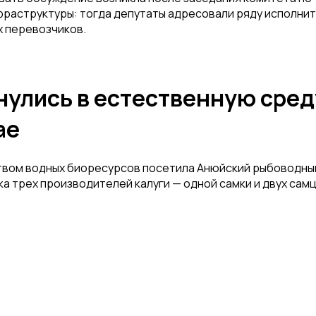
раструктуры: тогда депутаты адресовали ряду исполни
х перевозчиков.
нулись в естественную сред
ае
твом водных биоресурсов посетила Анюйский рыбоводны
а трех производителей калуги — одной самки и двух самц