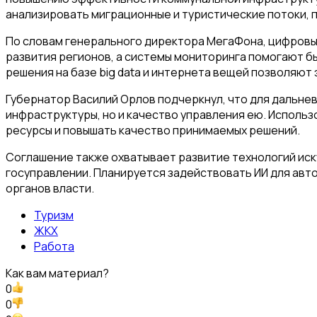
анализировать миграционные и туристические потоки,
По словам генерального директора МегаФона, цифровы
развития регионов, а системы мониторинга помогают бы
решения на базе big data и интернета вещей позволяю
Губернатор Василий Орлов подчеркнул, что для дальне
инфраструктуры, но и качество управления ею. Исполь
ресурсы и повышать качество принимаемых решений.
Соглашение также охватывает развитие технологий иск
госуправлении. Планируется задействовать ИИ для авт
органов власти.
Туризм
ЖКХ
Работа
Как вам материал?
0
0