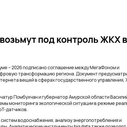
 возьмут под контроль ЖКХ 
ме – 2026 подписано соглашение между МегаФоном и
цифровую трансформацию региона. Документ предусматр
интернета вещей в сферах государственного управления, 
чатур Помбухчан и губернатор Амурской области Васили
емы мониторинга экологической ситуации в режиме реал
oT-датчиков.
систем водоснабжения, анализу энергопотребления и
ы. Аналитические инструменты big data также позволят