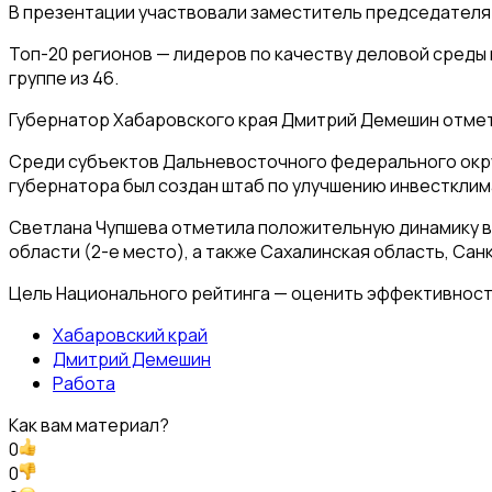
В презентации участвовали заместитель председателя 
Топ-20 регионов — лидеров по качеству деловой среды 
группе из 46.
Губернатор Хабаровского края Дмитрий Демешин отметил
Среди субъектов Дальневосточного федерального окру
губернатора был создан штаб по улучшению инвестклимат
Светлана Чупшева отметила положительную динамику в ц
области (2-е место), а также Сахалинская область, Са
Цель Национального рейтинга — оценить эффективность
Хабаровский край
Дмитрий Демешин
Работа
Как вам материал?
0
0