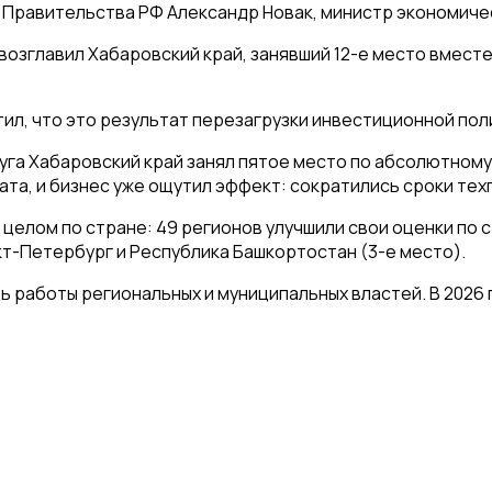
Правительства РФ Александр Новак, министр экономичес
возглавил Хабаровский край, занявший 12-е место вмест
, что это результат перезагрузки инвестиционной полит
га Хабаровский край занял пятое место по абсолютному
а, и бизнес уже ощутил эффект: сократились сроки техпр
елом по стране: 49 регионов улучшили свои оценки по 
нкт-Петербург и Республика Башкортостан (3-е место).
 работы региональных и муниципальных властей. В 2026 