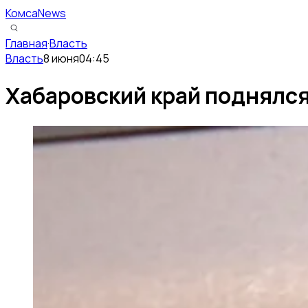
КомсаNews
Главная
·
Власть
Власть
8 июня
04:45
Хабаровский край поднялс