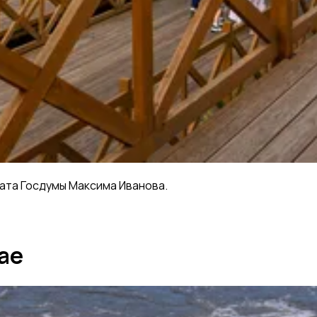
ата Госдумы Максима Иванова.
ае