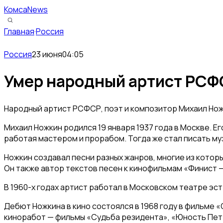
КомсаNews
Главная
·
Россия
Россия
23 июня
04:05
Умер народный артист РСФС
Народный артист РСФСР, поэт и композитор Михаил Нож
Михаил Ножкин родился 19 января 1937 года в Москве. 
работая мастером и прорабом. Тогда же стал писать муз
Ножкин создавал песни разных жанров, многие из котор
Он также автор текстов песен к кинофильмам «Финист —
В 1960-х годах артист работал в Московском театре эс
Дебют Ножкина в кино состоялся в 1968 году в фильме «
киноработ — фильмы «Судьба резидента», «Юность Петр