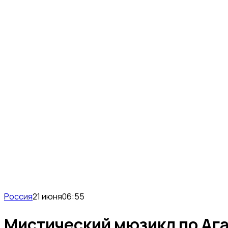
Россия
21 июня
06:55
Мистический мюзикл по Ага