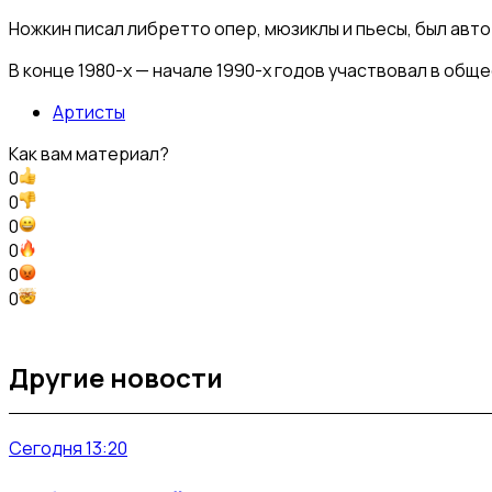
Ножкин писал либретто опер, мюзиклы и пьесы, был авт
В конце 1980-х — начале 1990-х годов участвовал в о
Артисты
Как вам материал?
0
0
0
0
0
0
Другие новости
Сегодня 13:20