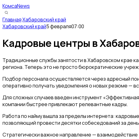
КомсаNews
Главная
·
Хабаровский край
Хабаровский край
5 февраля
07:00
Кадровые центры в Хабаров
Традиционные службы занятости в Хабаровском крае ка
региона. Теперь это не просто бюрократические учреж
Подбор персонала осуществляется через адресный поис
оперативно получать уведомления о новых резюме — вс
Для сложных случаев введен инструмент «Эффективная 
компании быстрее привлекают релевантные кадры.
Работа по найму вышла за пределы интернета: кадровы
позволяющий провести десятки собеседований за день
Стратегически важное направление — взаимодействие с