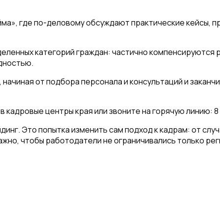
йма», где по-деловому обсуждают практические кейсы, 
еленных категорий граждан: частично компенсируются р
дностью.
г, начиная от подбора персонала и консультаций и зака
 кадровые центры края или звоните на горячую линию: 8
динг. Это попытка изменить сам подход к кадрам: от сл
ажно, чтобы работодатели не ограничивались только рег