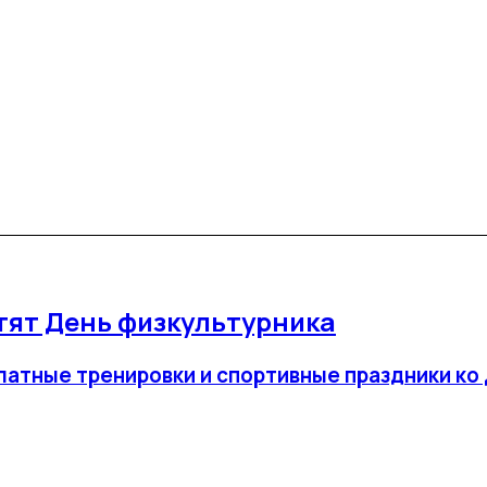
етят День физкультурника
платные тренировки и спортивные праздники к