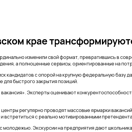
ском крае трансформируютс
рдинально изменили свой формат, превратившись в сов
дения, а полноценные сервисы, ориентированные на пот
к кандидатов с опорой на крупную федеральную базу да
е для быстрого закрытия позиций.
вакансия». Эксперты оценивают конкурентоспособность 
е центры регулярно проводят массовые ярмарки вакансий
 и встретиться с реально мотивированными претендента
 молодежью. Экскурсии на предприятия дают школьникам