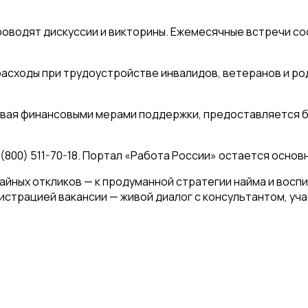
проводят дискуссии и викторины. Ежемесячные встречи с
асходы при трудоустройстве инвалидов, ветеранов и род
нчивая финансовыми мерами поддержки, предоставляется
 (800) 511-70-18. Портал «Работа России» остается осн
учайных откликов — к продуманной стратегии найма и во
истрацией вакансии — живой диалог с консультантом, уч