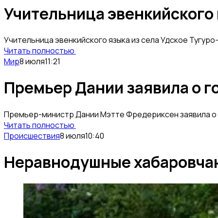
Учительница эвенкийского 
Учительница эвенкийского языка из села Удское Тугур
Читать полностью
Мир
8 июля
11:21
Премьер Дании заявила о г
Премьер-министр Дании Мэтте Фредериксен заявила о г
Читать полностью
Происшествия
8 июля
10:40
Неравнодушные хабаровчан