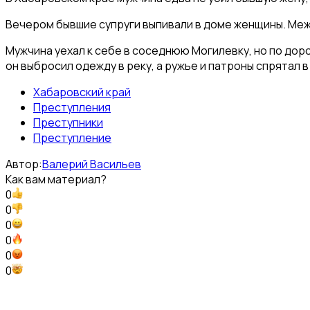
Вечером бывшие супруги выпивали в доме женщины. Меж
Мужчина уехал к себе в соседнюю Могилевку, но по дорог
он выбросил одежду в реку, а ружье и патроны спрятал 
Хабаровский край
Преступления
Преступники
Преступление
Автор:
Валерий Васильев
Как вам материал?
0
0
0
0
0
0