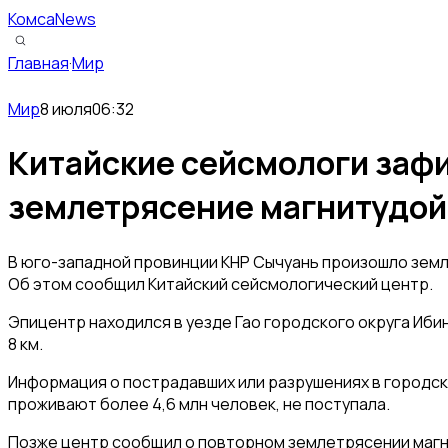
КомсаNews
Главная
·
Мир
Мир
8 июля
06:32
Китайские сейсмологи заф
землетрясение магнитудой
В юго-западной провинции КНР Сычуань произошло земл
Об этом сообщил Китайский сейсмологический центр.
Эпицентр находился в уезде Гао городского округа Ибин
8 км.
Информация о пострадавших или разрушениях в городск
проживают более 4,6 млн человек, не поступала.
Позже центр сообщил о повторном землетрясении магни