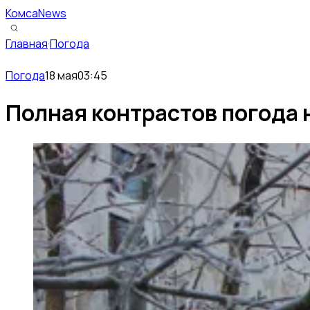
КомсаNews
Главная
·
Погода
Погода
18 мая
03:45
Полная контрастов погода 