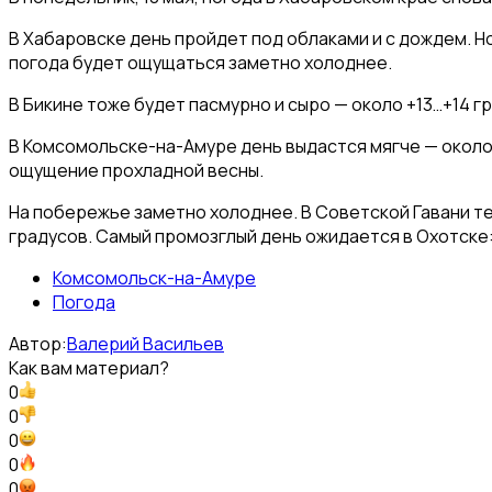
В Хабаровске день пройдет под облаками и с дождем. Но
погода будет ощущаться заметно холоднее.
В Бикине тоже будет пасмурно и сыро — около +13…+14 
В Комсомольске-на-Амуре день выдастся мягче — около 
ощущение прохладной весны.
На побережье заметно холоднее. В Советской Гавани те
градусов. Самый промозглый день ожидается в Охотске:
Комсомольск-на-Амуре
Погода
Автор:
Валерий Васильев
Как вам материал?
0
0
0
0
0