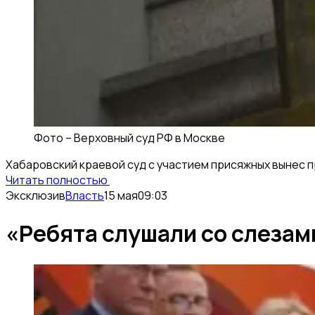
Фото –
Верховный суд РФ в Москве
Хабаровский краевой суд с участием присяжных вынес п
Читать полностью
Эксклюзив
Власть
15 мая
09:03
«Ребята слушали со слезами