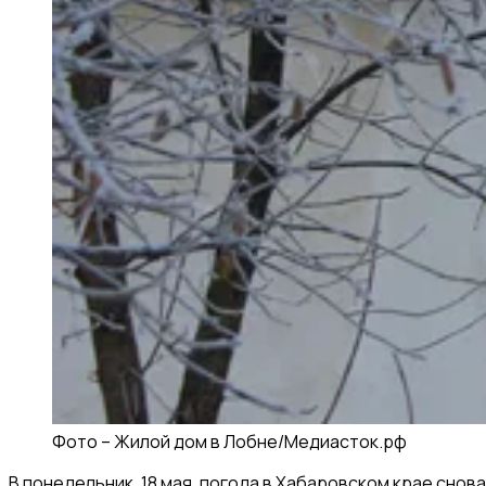
Фото –
Жилой дом в Лобне
/
Медиасток.рф
В понедельник, 18 мая, погода в Хабаровском крае сно