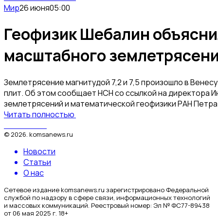
Мир
26 июня
05:00
Геофизик Шебалин объясни
масштабного землетрясени
Землетрясение магнитудой 7,2 и 7,5 произошло в Венес
плит. Об этом сообщает НСН со ссылкой на директора И
землетрясений и математической геофизики РАН Петра
Читать полностью
КомсаNews
©
2026
.
komsanews.ru
Новости
Статьи
О нас
Сетевое издание komsanews.ru зарегистрировано Федеральной
службой по надзору в сфере связи, информационных технологий
и массовых коммуникаций. Реестровый номер: Эл № ФС77-89438
от 06 мая 2025 г. 18+