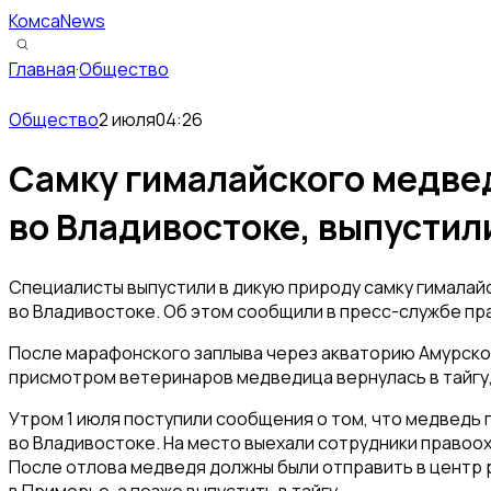
КомсаNews
Главная
·
Общество
Общество
2 июля
04:26
Самку гималайского медве
во Владивостоке, выпустил
Специалисты выпустили в дикую природу самку гималай
во Владивостоке. Об этом сообщили в пресс-службе пр
После марафонского заплыва через акваторию Амурско
присмотром ветеринаров медведица вернулась в тайгу,
Утром 1 июля поступили сообщения о том, что медведь 
во Владивостоке. На место выехали сотрудники правоо
После отлова медведя должны были отправить в центр 
в Приморье, а позже выпустить в тайгу.