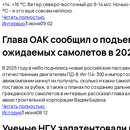
+14..+16 °C. Ветер северо-восточный до 9-14 м/с. Ночь
°C – и это еще совсем неплохо.
Читать полностью
Интервью
3 июня
09:02
Глава ОАК сообщил о подъе
ожидаемых самолетов в 20
В 2025 году в небо поднялись новые российские пассажи
отечественным двигателем ПД-8, Ил-114-300 и импорто
авиакомпании начнут их получать, сколько и каких само
поставок за рубеж, а также о планах по созданию даль
гражданского самолетов в интервью рассказал глава 
авиастроительной корпорации Вадим Бадеха.
Читать полностью
История
3 июня
08:12
Ученые НГУ запатентовали 