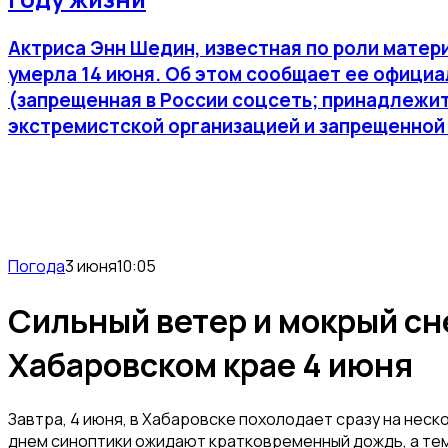
Актриса Энн Шедин, известная по роли матер
умерла 14 июня. Об этом сообщает ее официа
(запрещенная в России соцсеть; принадлежит
экстремистской организацией и запрещенной 
Погода
3 июня
10:05
Сильный ветер и мокрый сн
Хабаровском крае 4 июня
Завтра, 4 июня, в Хабаровске похолодает сразу на неск
днем синоптики ожидают кратковременный дождь, а те