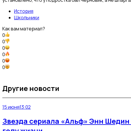
История
Школьники
Как вам материал?
0
0
0
0
0
0
Другие новости
15 июня
13:02
Звезда сериала «Альф» Энн Шедин 
году жизни