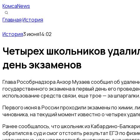
КомсаNews
Главная
·
История
История
3 июня
14:02
Четырех школьников удалил
день экзаменов
Глава Рособрнадзора Анзор Музаев сообщил об удалени
государственного экзамена в первый день его проведен
использование средств связи, еще трое — за шпаргалки
Первого июня в России проходили экзамены по химии, л
чиновника, на текущий момент известно о четырех удал
Ранее сообщалось, что школьник из Кабардино-Балкарии
обратился в суд и смог отстоять результат ЕГЭ по физи
установлено, что у подростка был черновик, а не шпарга