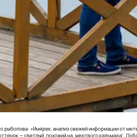
рыболова: «Имярек, анализ свежей информации от метео
тенок — светлый, похожий на „мертвого кальмара“. Доба