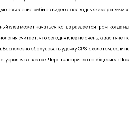
щую поведение рыбы по видео с подводных камер и вычис
ый клев может начаться, когда раздается гром, когда иде
ология считает, что сегодня клев не очень, а вас тянет 
 Бесполезно оборудовать удочку GPS-эхолотом, если не
, укрылся в палатке. Через час пришло сообщение: «Покл