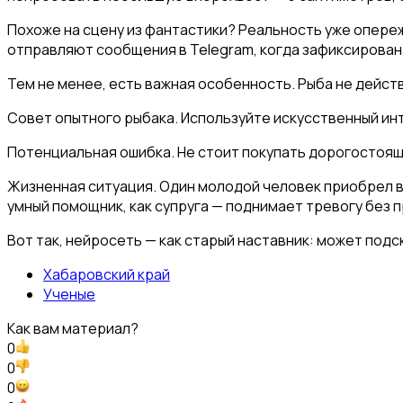
Похоже на сцену из фантастики? Реальность уже опере
отправляют сообщения в Telegram, когда зафиксирован
Тем не менее, есть важная особенность. Рыба не действ
Совет опытного рыбака. Используйте искусственный инте
Потенциальная ошибка. Не стоит покупать дорогостоящи
Жизненная ситуация. Один молодой человек приобрел вы
умный помощник, как супруга — поднимает тревогу без 
Вот так, нейросеть — как старый наставник: может подс
Хабаровский край
Ученые
Как вам материал?
0
0
0