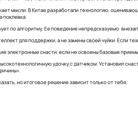
жает мысли. В Китае разработали технологию, оцениваю
а поклевка.
ует по алгоритму. Ее поведение непредсказуемо: внезапн
ллект для поддержки, а не замены своей чуйки. Если техн
е электронные снасти, если не освоены базовые приемы.
сокотехнологичную удочку с датчиком. Установил снасть
причины».
казать, но итоговое решение зависит только от тебя.