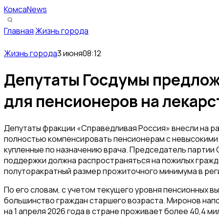
КомсаNews
Главная
·
Жизнь города
Жизнь города
3 июня
08:12
Депутаты Госдумы предлож
для пенсионеров на лекарс
Депутаты фракции «Справедливая Россия» внесли на 
полностью компенсировать пенсионерам с невысокими 
купленные по назначению врача. Председатель партии 
поддержки должна распространяться на пожилых гражда
полуторакратный размер прожиточного минимума в рег
По его словам, с учетом текущего уровня пенсионных в
большинство граждан старшего возраста. Миронов нап
на 1 апреля 2026 года в стране проживает более 40,4 