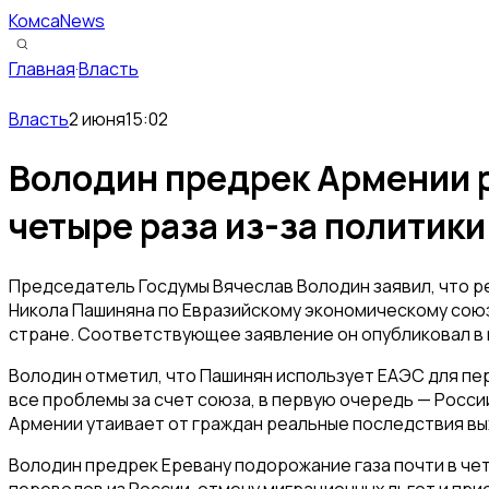
КомсаNews
Главная
·
Власть
Власть
2 июня
15:02
Володин предрек Армении ро
четыре раза из-за политик
Председатель Госдумы Вячеслав Володин заявил, что 
Никола Пашиняна по Евразийскому экономическому сою
стране. Соответствующее заявление он опубликовал в
Володин отметил, что Пашинян использует ЕАЭС для пе
все проблемы за счет союза, в первую очередь — Росси
Армении утаивает от граждан реальные последствия вы
Володин предрек Еревану подорожание газа почти в че
переводов из России, отмену миграционных льгот и пр