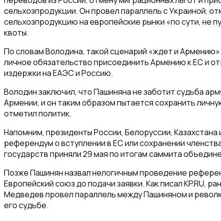
сельхозпродукции. Он провел параллель с Украиной, от
сельхозпродукцию на европейские рынки «по сути, не п
квоты.
По словам Володина, такой сценарий «ждет и Армению».
личное обязательство присоединить Армению к ЕС и от
издержки на ЕАЭС и Россию.
Володин заключил, что Пашиняна не заботит судьба ар
Армении, и он таким образом пытается сохранить личную
отметил политик.
Напомним, президенты России, Белоруссии, Казахстана
референдум о вступлении в ЕС или сохранении членств
государств приняли 29 мая по итогам саммита объедине
Позже Пашинян назвал нелогичным проведение референ
Европейский союз до подачи заявки. Как писал KP.RU, 
Медведев провел параллель между Пашиняном и револ
его судьбе.