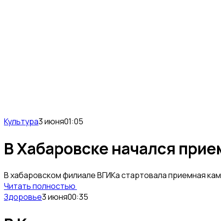
Культура
3 июня
01:05
В Хабаровскe начался прие
В хабаровском филиале ВГИКа стартовала приeмная кам
Читать полностью
Здоровье
3 июня
00:35