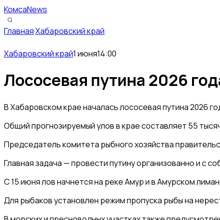
КомсаNews
Главная
·
Хабаровский край
Хабаровский край
1 июня
14:00
Лососевая путина 2026 год
В Хабаровском крае началась лососевая путина 2026 го
Общий прогнозируемый улов в крае составляет 55 тысяч 
Председатель комитета рыбного хозяйства правительст
Главная задача — провести путину организованно и с с
С 15 июня лов начнется на реке Амур и в Амурском лим
Для рыбаков установлен режим пропуска рыбы на нерест
В морских и пресноводных участках также предусмотрен