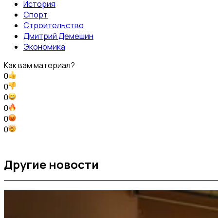
История
Спорт
Строительство
Дмитрий Демешин
Экономика
Как вам материал?
0
0
0
0
0
0
Другие новости