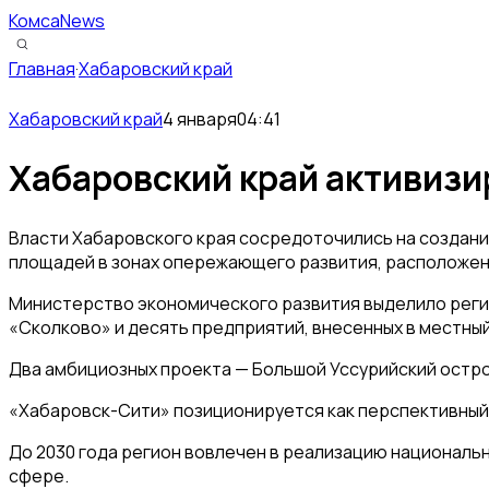
КомсаNews
Главная
·
Хабаровский край
Хабаровский край
4 января
04:41
Хабаровский край активиз
Власти Хабаровского края сосредоточились на создани
площадей в зонах опережающего развития, расположен
Министерство экономического развития выделило регио
«Сколково» и десять предприятий, внесенных в местны
Два амбициозных проекта — Большой Уссурийский остров
«Хабаровск-Сити» позиционируется как перспективный 
До 2030 года регион вовлечен в реализацию националь
сфере.