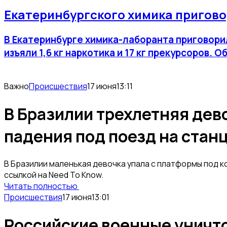
Екатеринбургского химика пригово
В Екатеринбурге химика-лаборанта приговорил
изъяли 1,6 кг наркотика и 17 кг прекурсоров
Важно
Происшествия
17 июня
13:11
В Бразилии трехлетняя дев
падения под поезд на стан
В Бразилии маленькая девочка упала с платформы под ко
ссылкой на Need To Know.
Читать полностью
Происшествия
17 июня
13:01
Российские военные уничт