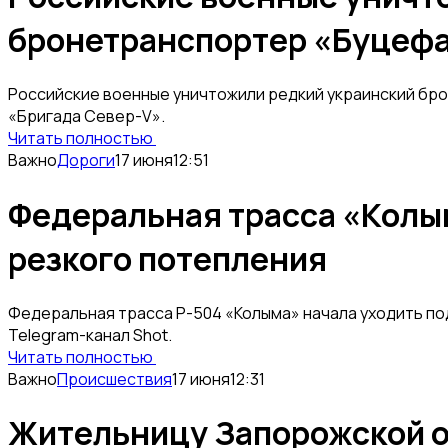
бронетранспортер «Буцеф
Российские военные уничтожили редкий украинский бр
«Бригада Север-V».
Читать полностью
Важно
Дороги
17 июня
12:51
Федеральная трасса «Колым
резкого потепления
Федеральная трасса Р-504 «Колыма» начала уходить по
Telegram-канал Shot.
Читать полностью
Важно
Происшествия
17 июня
12:31
Жительницу Запорожской об