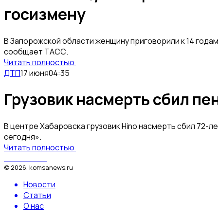
госизмену
В Запорожской области женщину приговорили к 14 года
сообщает ТАСС.
Читать полностью
ДТП
17 июня
04:35
Грузовик насмерть сбил пе
В центре Хабаровска грузовик Hino насмерть сбил 72-
сегодня».
Читать полностью
КомсаNews
©
2026
.
komsanews.ru
Новости
Статьи
О нас