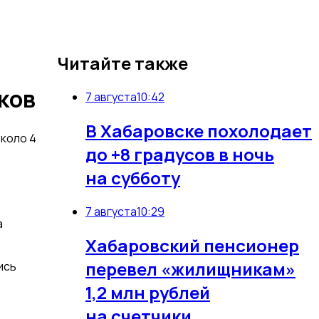
Читайте также
ков
7 августа
10:42
В Хабаровске похолодает
коло 4
до +8 градусов в ночь
на субботу
7 августа
10:29
а
Хабаровский пенсионер
перевел «жилищникам»
ись
1,2 млн рублей
на счетчики