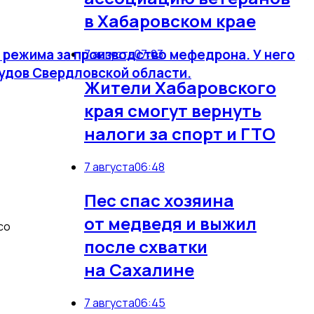
в Хабаровском крае
о режима за производство мефедрона. У него
7 августа
07:03
 судов Свердловской области.
Жители Хабаровского
края смогут вернуть
налоги за спорт и ГТО
7 августа
06:48
Пес спас хозяина
от медведя и выжил
со
после схватки
на Сахалине
7 августа
06:45