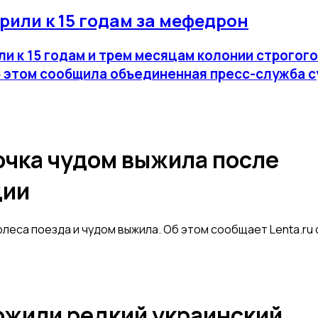
рили к 15 годам за мефедрон
и к 15 годам и трем месяцам колонии строгог
. Об этом сообщила объединенная пресс-служба
очка чудом выжила после
ции
леса поезда и чудом выжила. Об этом сообщает Lenta.ru 
ожили редкий украинский