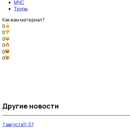
МЧС
Трупы
Как вам материал?
0
0
0
0
0
0
Другие новости
7 августа
11:57