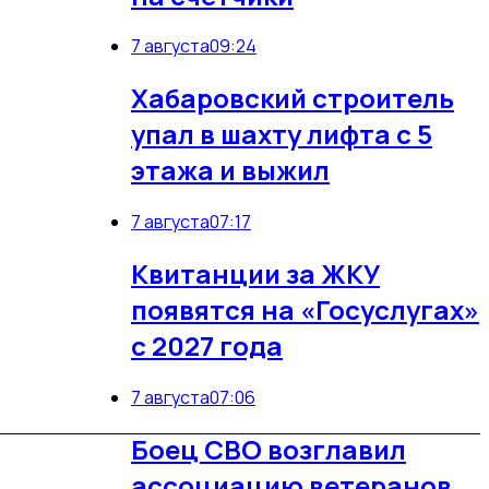
7 августа
09:24
Хабаровский строитель
упал в шахту лифта с 5
этажа и выжил
7 августа
07:17
Квитанции за ЖКУ
появятся на «Госуслугах»
с 2027 года
7 августа
07:06
Боец СВО возглавил
7
ассоциацию ветеранов