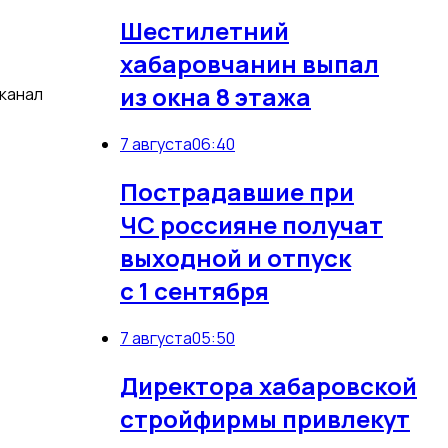
Шестилетний
хабаровчанин выпал
из окна 8 этажа
канал
7 августа
06:40
Пострадавшие при
ЧС россияне получат
выходной и отпуск
с 1 сентября
7 августа
05:50
Директора хабаровской
стройфирмы привлекут