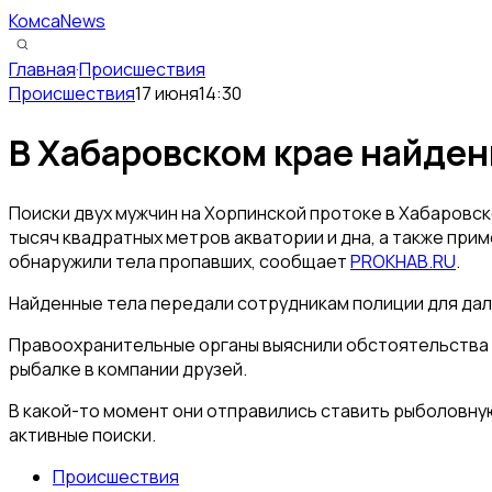
КомсаNews
Главная
·
Происшествия
Происшествия
17 июня
14:30
В Хабаровском крае найден
Поиски двух мужчин на Хорпинской протоке в Хабаровс
тысяч квадратных метров акватории и дна, а также прим
обнаружили тела пропавших, сообщает
PROKHAB.RU
.
Найденные тела передали сотрудникам полиции для да
Правоохранительные органы выяснили обстоятельства п
рыбалке в компании друзей.
В какой-то момент они отправились ставить рыболовную
активные поиски.
Происшествия