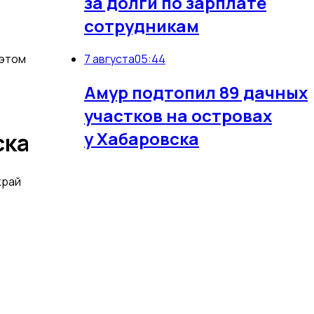
за долги по зарплате
сотрудникам
 этом
7 августа
05:44
Амур подтопил 89 дачных
участков на островах
у Хабаровска
ска
край