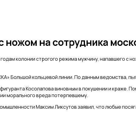
с ножом на сотрудника моско
 годам колонии строгого режима мужчину, напавшего с 
СКА» Большой кольцевой линии. По данным ведомства, пья
фигуранта Косолапова виновным в покушении и краже. По
ации морального вреда потерпевшему.
омышленности Максим Ликсутов заявил, что любые посяг