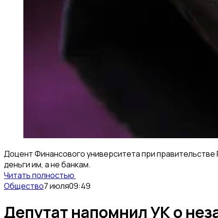
Доцент Финансового университета при правительстве Р
деньги им, а не банкам.
Читать полностью
Общество
7 июля
09:49
Депутат напомнил УК о нез