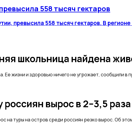
превысила 558 тысяч гектаров
ии, превысила 558 тысяч гектаров. В регионе 
тняя школьница найдена жив
а. Ее жизни и здоровью ничего не угрожает, сообщили в 
у россиян вырос в 2–3,5 раз
рос на туры на остров среди россиян резко вырос. Об эт