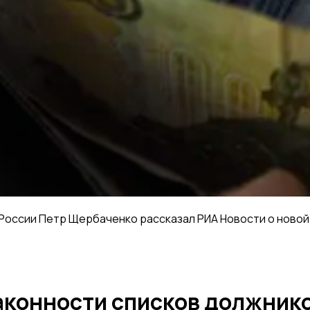
оссии Петр Щербаченко рассказал РИА Новости о новой 
аконности списков должнико