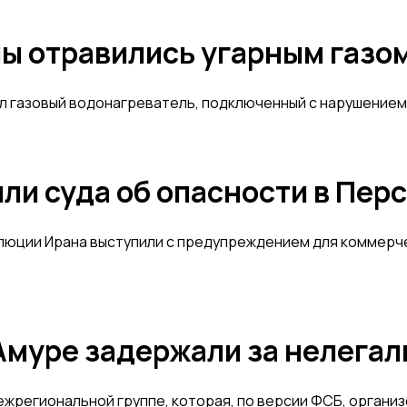
ы отравились угарным газом
л газовый водонагреватель, подключенный с нарушением
и суда об опасности в Пер
юции Ирана выступили с предупреждением для коммерчес
муре задержали за нелегал
региональной группе, которая, по версии ФСБ, организо