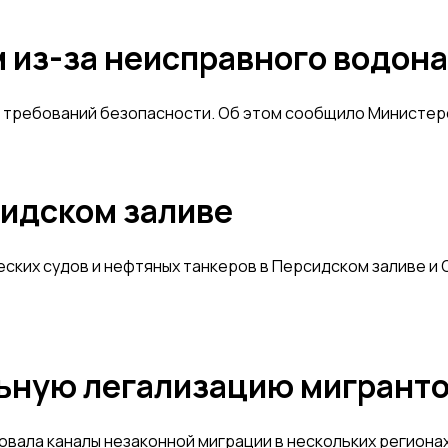
 из-за неисправного водон
 требований безопасности. Об этом сообщило Министерс
сидском заливе
ких судов и нефтяных танкеров в Персидском заливе и 
ьную легализацию мигрант
вала каналы незаконной миграции в нескольких регионах