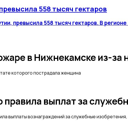
превысила 558 тысяч гектаров
ии, превысила 558 тысяч гектаров. В регионе 
ожаре в Нижнекамске из-за 
ьтате которого пострадала женщина
 правила выплат за служеб
ла выплаты вознаграждений за служебные изобретения,