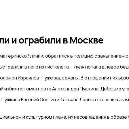
и и ограбили в Москве
материнской линии, обратился в полицию с заявлением о
стрелили в него из пистолета — пуля попала в левое бедр
оломон Израилов — уже задержаны. В отношении них воз
ий избил потомка поэта Александра Пушкина. Дебошир угр
 Пушкина Евгений Онегин и Татьяна Ларина оказались са
иальном и культурном плане, их несовпадения в образе ж