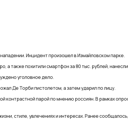
 нападении. Инцидент произошел в Измайловском парке.
о, а также похитили смартфон за 80 тыс. рублей, нанесли
буждено уголовное дело.
ожал Де Торби пистолетом, а затем ударил по лицу.
мой контрастной парой по мнению россиян. В рамках опр
изни, стиле, увлечениях и интересах. Ранее сообщалось,