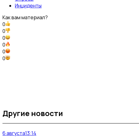
Инциденты
Как вам материал?
0
0
0
0
0
0
Другие новости
6 августа
13:14