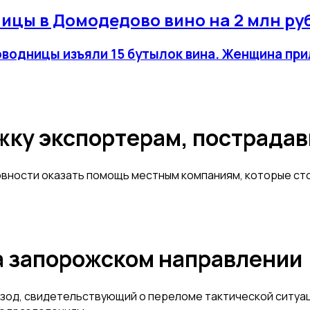
ицы в Домодедово вино на 2 млн ру
водницы изъяли 15 бутылок вина. Женщина при
ку экспортерам, пострадав
вности оказать помощь местным компаниям, которые стол
а запорожском направлении
од, свидетельствующий о переломе тактической ситуаци