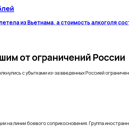
блей
летела из Вьетнама, а стоимость алкоголя сос
шим от ограничений России
кнулись с убытками из-за введенных Россией ограничен
и на линии боевого соприкосновения. Группа иностранн