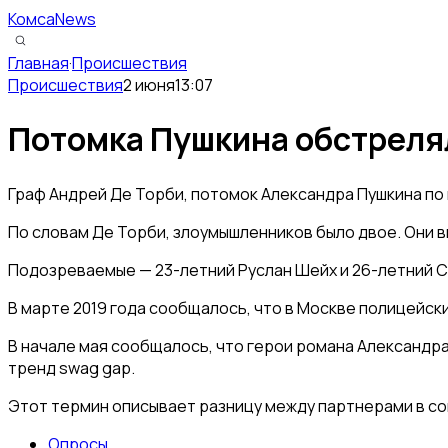
КомсаNews
Главная
·
Происшествия
Происшествия
2 июня
13:07
Потомка Пушкина обстрелял
Граф Андрей Де Торби, потомок Александра Пушкина по 
По словам Де Торби, злоумышленников было двое. Они вы
Подозреваемые — 23-летний Руслан Шейх и 26-летний С
В марте 2019 года сообщалось, что в Москве полицейск
В начале мая сообщалось, что герои романа Александра
тренд swag gap.
Этот термин описывает разницу между партнерами в соц
Опросы