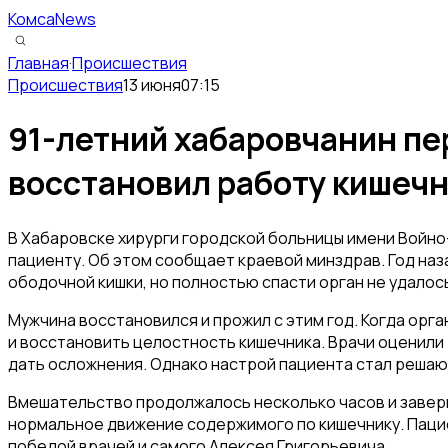
КомсаNews
Главная
·
Происшествия
Происшествия
13 июня
07:15
91-летний хабаровчанин п
восстановил работу кишеч
В Хабаровске хирурги городской больницы имени Войн
пациенту. Об этом сообщает краевой минздрав. Год на
ободочной кишки, но полностью спасти орган не удалос
Мужчина восстановился и прожил с этим год. Когда орга
и восстановить целостность кишечника. Врачи оценили
дать осложнения. Однако настрой пациента стал реша
Вмешательство продолжалось несколько часов и заверш
нормальное движение содержимого по кишечнику. Пациен
победой врачей и самого Алексея Григорьевича.