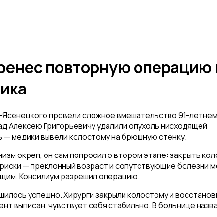
еренес повторную операцию 
ника
о-Ясенецкого провели сложное вмешательство 91-летне
зад Алексею Григорьевичу удалили опухоль нисходящей
ь — медики вывели колостому на брюшную стенку.
низм окреп, он сам попросил о втором этапе: закрыть ко
 риски — преклонный возраст и сопутствующие болезни м
ющим. Консилиум разрешил операцию.
илось успешно. Хирурги закрыли колостому и восстанов
т выписан, чувствует себя стабильно. В больнице назв