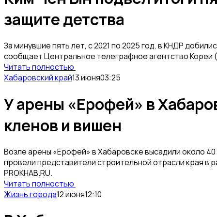
защите детства
За минувшие пять лет, с 2021 по 2025 год, в КНДР добил
сообщает Центральное телеграфное агентство Кореи 
Читать полностью
Хабаровский край
13 июня
03:25
У арены «Ерофей» в Хабаро
кленов и вишен
Возле арены «Ерофей» в Хабаровске высадили около 40
провели представители строительной отрасли края в р
PROKHAB.RU.
Читать полностью
Жизнь города
12 июня
12:10