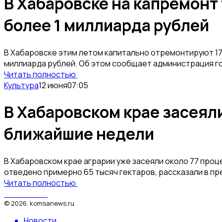
В Хабаровске на капремон
более 1 миллиарда рублей
В Хабаровске этим летом капитально отремонтируют 17 
миллиарда рублей. Об этом сообщает администрация г
Читать полностью
Культура
12 июня
07:05
В Хабаровском крае засеяли
ближайшие недели
В Хабаровском крае аграрии уже засеяли около 77 проц
отведено примерно 65 тысяч гектаров, рассказали в пр
Читать полностью
КомсаNews
©
2026
.
komsanews.ru
Новости