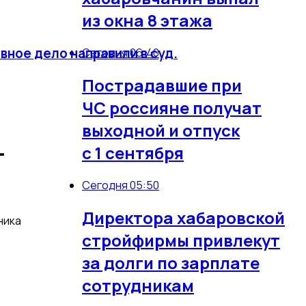
из окна 8 этажа
вное дело направили в суд.
Сегодня 06:40
Пострадавшие при
ЧС россияне получат
выходной и отпуск
-
с 1 сентября
Сегодня 05:50
Директора хабаровской
ника
стройфирмы привлекут
за долги по зарплате
сотрудникам