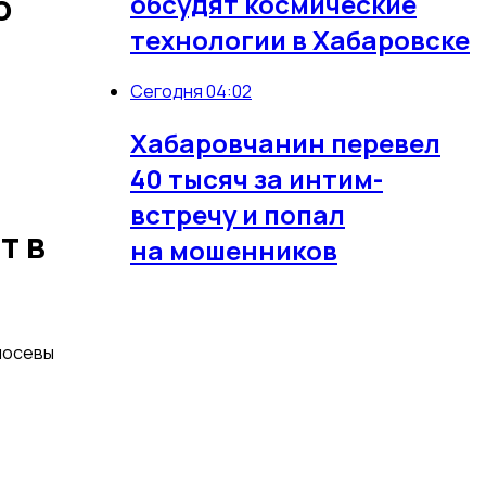
о
обсудят космические
технологии в Хабаровске
Сегодня 04:02
Хабаровчанин перевел
40 тысяч за интим-
встречу и попал
т в
на мошенников
посевы