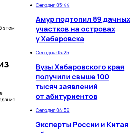
Сегодня 05:44
Амур подтопил 89 дачных
участков на островах
Об этом
у Хабаровска
Сегодня 05:25
из
Вузы Хабаровского края
получили свыше 100
тысяч заявлений
ие
от абитуриентов
издание
Сегодня 04:59
Эксперты России и Китая