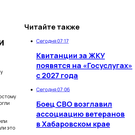
Читайте также
и
Сегодня 07:17
Квитанции за ЖКУ
появятся на «Госуслугах»
му
с 2027 года
Сегодня 07:06
лостому
Боец СВО возглавил
огли
ассоциацию ветеранов
или
в Хабаровском крае
али это