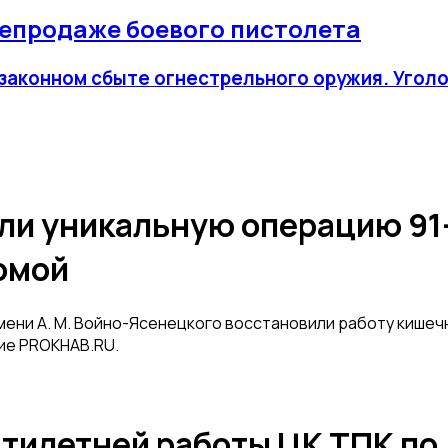
репродаже боевого пистолета
законном сбыте огнестрельного оружия. Уголо
ли уникальную операцию 91
омой
мени А. М. Войно-Ясенецкого восстановили работу кишеч
ие PROKHAB.RU.
ятилетней работы ЦК ТПК по