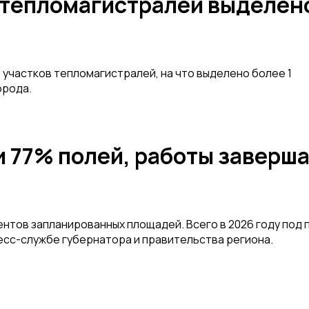
т тепломагистралей выделен
участков тепломагистралей, на что выделено более 1
орода.
 77% полей, работы заверша
ентов запланированных площадей. Всего в 2026 году под 
есс-службе губернатора и правительства региона.