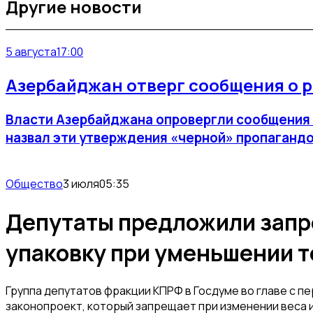
Другие новости
5 августа
17:00
Азербайджан отверг сообщения о 
Власти Азербайджана опровергли сообщения о
назвал эти утверждения «черной» пропагандой.
Общество
3 июля
05:35
Депутаты предложили запр
упаковку при уменьшении т
Группа депутатов фракции КПРФ в Госдуме во главе с 
законопроект, который запрещает при изменении веса 