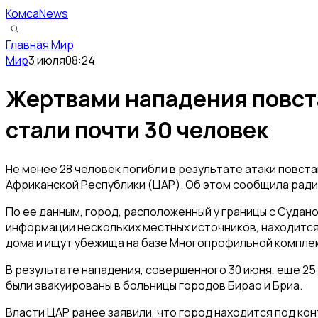
КомсаNews
Главная
·
Мир
Мир
3 июля
08:24
Жертвами нападения повст
стали почти 30 человек
Не менее 28 человек погибли в результате атаки повс
Африканской Республики (ЦАР). Об этом сообщила ради
По ее данным, город, расположенный у границы с Судано
информации нескольких местных источников, находитс
дома и ищут убежища на базе Многопрофильной комплек
В результате нападения, совершенного 30 июня, еще 2
были эвакуированы в больницы городов Бирао и Бриа.
Власти ЦАР ранее заявили, что город находится под ко