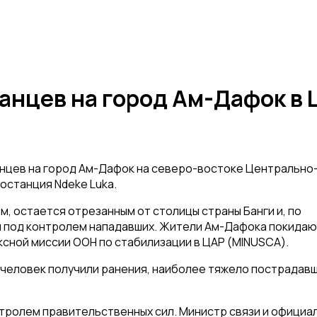
анцев на город Ам-Дафок в 
танцев на город Ам-Дафок на северо-востоке Центрально
останция Ndeke Luka.
м, остается отрезанным от столицы страны Банги и, по
я под контролем нападавших. Жители Ам-Дафока покидаю
сной миссии ООН по стабилизации в ЦАР (MINUSCA).
5 человек получили ранения, наиболее тяжело пострадав
нтролем правительственных сил. Министр связи и официа