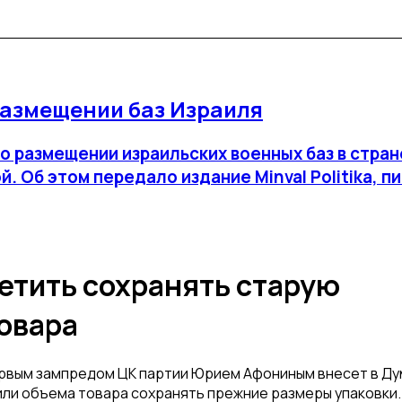
размещении баз Израиля
 размещении израильских военных баз в стра
 Об этом передало издание Minval Politika, п
етить сохранять старую
овара
первым зампредом ЦК партии Юрием Афониным внесет в Ду
или объема товара сохранять прежние размеры упаковки.