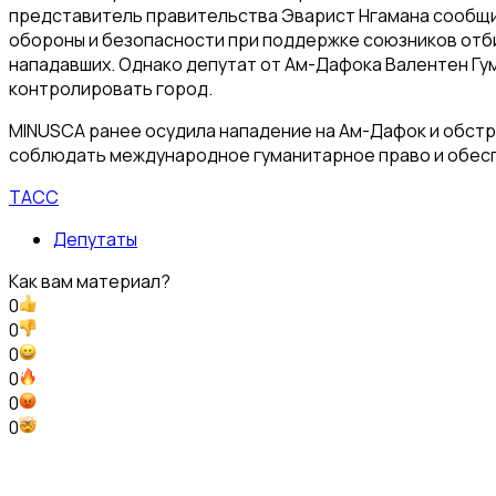
представитель правительства Эварист Нгамана сообщил
обороны и безопасности при поддержке союзников отби
нападавших. Однако депутат от Ам-Дафока Валентен Гу
контролировать город.
MINUSCA ранее осудила нападение на Ам-Дафок и обстр
соблюдать международное гуманитарное право и обесп
ТАСС
Депутаты
Как вам материал?
0
0
0
0
0
0