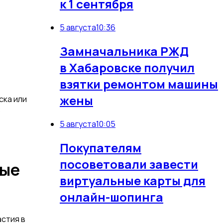
к 1 сентября
5 августа
10:36
Замначальника РЖД
в Хабаровске получил
взятки ремонтом машины
жены
ска или
С
5 августа
10:05
Покупателям
посоветовали завести
вые
виртуальные карты для
онлайн-шопинга
стия в