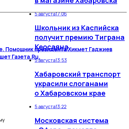
в магазине Хабаровска
5 августа
17:06
Школьник из Каспийска
получит премию Тиграна
Кеосаяна
не. Помощник президента Хикмет Гаджиев
ишет Газета.Ru.
5 августа
13:53
Хабаровский транспорт
украсили слоганами
о Хабаровском крае
5 августа
13:22
Московская система
му