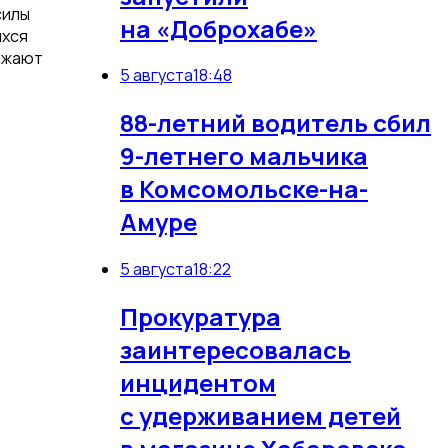
силы
на «Доброхабе»
ихся
олжают
5 августа
18:48
88-летний водитель сбил
9-летнего мальчика
в Комсомольске-на-
Амуре
5 августа
18:22
Прокуратура
заинтересовалась
инцидентом
с удерживанием детей