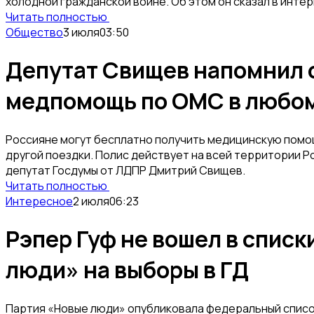
холодной гражданской войне. Об этом он сказал в интер
Читать полностью
Общество
3 июля
03:50
Депутат Свищев напомнил 
медпомощь по ОМС в любом
Россияне могут бесплатно получить медицинскую помощ
другой поездки. Полис действует на всей территории 
депутат Госдумы от ЛДПР Дмитрий Свищев.
Читать полностью
Интересное
2 июля
06:23
Рэпер Гуф не вошел в списк
люди» на выборы в ГД
Партия «Новые люди» опубликовала федеральный список