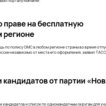
вью порталу Mandiner.
о праве на бесплатную
 регионе
ь по полису ОМС в любом регионе страны во время отпу
России независимо от места его оформления, заявил ТАС
и кандидатов от партии «Но
 кандидатов и список по одномандатным округам для уча