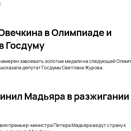
.
Овечкина в Олимпиаде и
в Госдуму
 намерен завоевать золотые медали на следующей Олимп
высказала депутат Госдумы Светлана Журова.
винил Мадьяра в разжигании
твия премьер-министра Петера Мадьяра ведут страну к