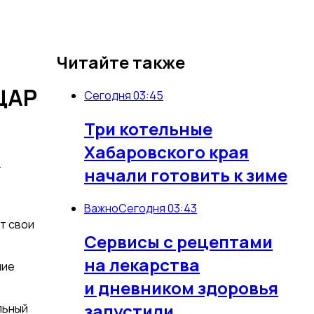
Читайте также
ЦАР
Сегодня 03:45
Три котельные
Хабаровского края
-
начали готовить к зиме
Важно
Сегодня 03:43
т свои
Сервисы с рецептами
на лекарства
шие
и дневником здоровья
запустили
льный