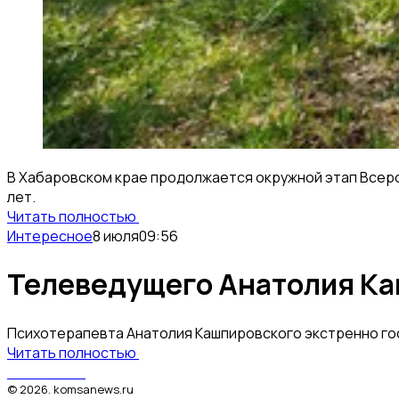
В Хабаровском крае продолжается окружной этап Всерос
лет.
Читать полностью
Интересное
8 июля
09:56
Телеведущего Анатолия Ка
Психотерапевта Анатолия Кашпировского экстренно госп
Читать полностью
КомсаNews
©
2026
.
komsanews.ru