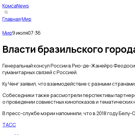
КомсаNews
Главная
·
Мир
Мир
9 июля
07:36
Власти бразильского город
Генеральный консул России в Рио-де-Жанейро Феодоси
гуманитарных связей с Россией.
Ку Ченг заявил, что взаимодействие с разными страна
Собеседники также рассмотрели перспективы партнерст
о проведении совместных кинопоказов и тематических 
В пресс-службе мэрии напомнили, что в 2018 году Белу
ТАСС