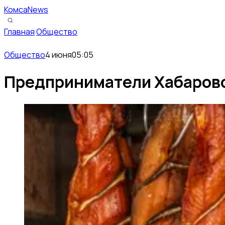
КомсаNews
Главная
·
Общество
Общество
4 июня
05:05
Предприниматели Хабаровск