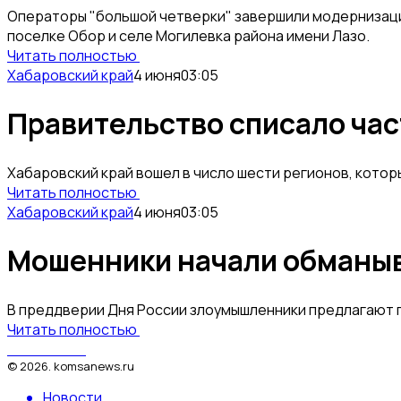
Операторы "большой четверки" завершили модернизацию
поселке Обор и селе Могилевка района имени Лазо.
Читать полностью
Хабаровский край
4 июня
03:05
Правительство списало час
Хабаровский край вошел в число шести регионов, кото
Читать полностью
Хабаровский край
4 июня
03:05
Мошенники начали обманыв
В преддверии Дня России злоумышленники предлагают 
Читать полностью
КомсаNews
©
2026
.
komsanews.ru
Новости