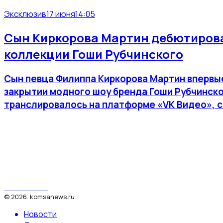
Эксклюзив
17 июня
14:05
Сын Киркорова Мартин дебютирова
коллекции Гоши Рубчинского
Сын певца Филиппа Киркорова Мартин впервы
закрытии модного шоу бренда Гоши Рубчинск
транслировалось на платформе «VK Видео», с
КомсаNews
©
2026
.
komsanews.ru
Новости