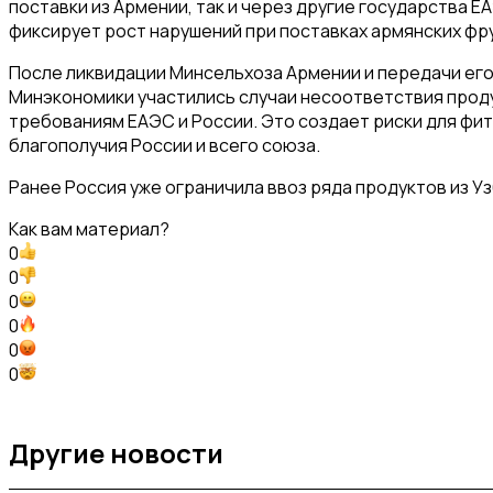
поставки из Армении, так и через другие государства 
фиксирует рост нарушений при поставках армянских фр
После ликвидации Минсельхоза Армении и передачи ег
Минэкономики участились случаи несоответствия про
требованиям ЕАЭС и России. Это создает риски для фи
благополучия России и всего союза.
Ранее Россия уже ограничила ввоз ряда продуктов из У
Как вам материал?
0
0
0
0
0
0
Другие новости