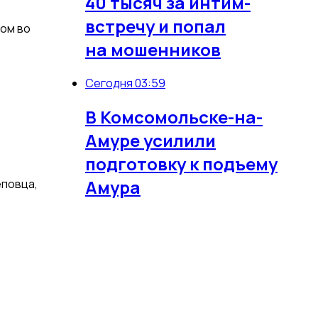
40 тысяч за интим-
встречу и попал
ром во
на мошенников
Сегодня 03:59
В Комсомольске-на-
Амуре усилили
подготовку к подъему
Амура
еповца,