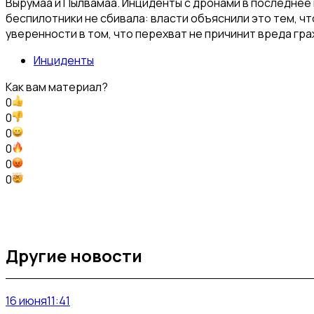
Вырумаа и Пылвамаа. Инциденты с дронами в последнее 
беспилотники не сбивала: власти объяснили это тем, ч
уверенности в том, что перехват не причинит вреда г
Инциденты
Как вам материал?
0
0
0
0
0
0
Другие новости
16 июня
11:41