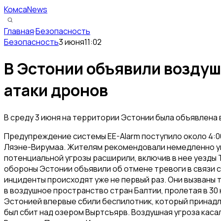
КомсаNews
Главная
·
Безопасность
Безопасность
3 июня
11:02
В Эстонии объявили воздуш
атаки дронов
В среду 3 июня на территории Эстонии была объявлена
Предупреждение системы EE-Alarm поступило около 4:0
Ляэне-Вирумаа. Жителям рекомендовали немедленно укр
потенциальной угрозы расширили, включив в нее уезды Та
обороны Эстонии объявили об отмене тревоги в связи с
инциденты происходят уже не первый раз. Они вызваны 
в воздушное пространство стран Балтии, пролетая в 30 
Эстонией впервые сбили беспилотник, который принадл
был сбит над озером Выртсъярв. Воздушная угроза каса