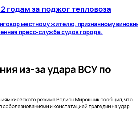
12 годам за поджог тепловоза
иговор местному жителю, признанному виновным
енная пресс-служба судов города.
ия из-за удара ВСУ по
ниям киевского режима Родион Мирошник сообщил, что
 соболезнованиями и констатацией трагедии на удар