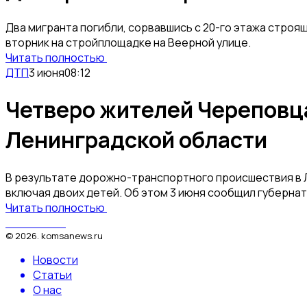
Два мигранта погибли, сорвавшись с 20-го этажа строя
вторник на стройплощадке на Веерной улице.
Читать полностью
ДТП
3 июня
08:12
Четверо жителей Череповца
Ленинградской области
В результате дорожно-транспортного происшествия в 
включая двоих детей. Об этом 3 июня сообщил губерна
Читать полностью
КомсаNews
©
2026
.
komsanews.ru
Новости
Статьи
О нас