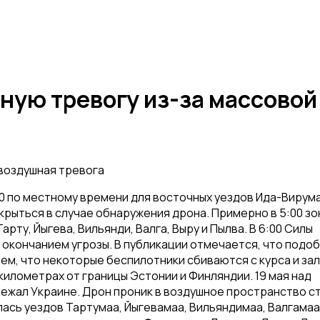
ную тревогу из-за массовой
 воздушная тревога
0 по местному времени для восточных уездов Ида-Вирума
ыться в случае обнаружения дрона. Примерно в 5:00 зо
рту, Йыгева, Вильянди, Валга, Выру и Пылва. В 6:00 Силы
 окончанием угрозы. В публикации отмечается, что подо
тем, что некоторые беспилотники сбиваются с курса и за
километрах от границы Эстонии и Финляндии. 19 мая над
ежал Украине. Дрон проник в воздушное пространство с
лась уездов Тартумаа, Йыгевамаа, Вильяндимаа, Валгамаа