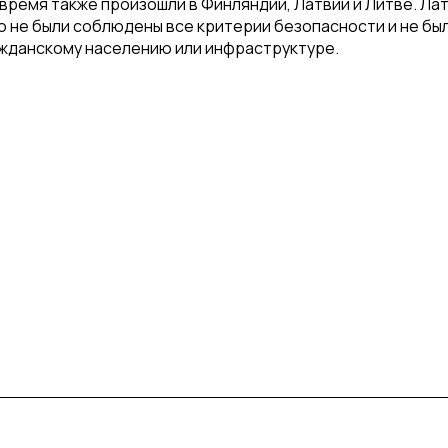
время также произошли в Финляндии, Латвии и Литве. Ла
то не были соблюдены все критерии безопасности и не бы
ражданскому населению или инфраструктуре.