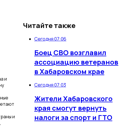
Читайте также
Сегодня 07:06
Боец СВО возглавил
ассоциацию ветеранов
в Хабаровском крае
а и
Сегодня 07:03
ну
Жители Хабаровского
бные
летают
края смогут вернуть
налоги за спорт и ГТО
траны и
,