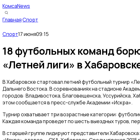
КомсаNews
Главная
·
Спорт
Спорт
17 июня
09:15
18 футбольных команд борю
«Летней лиги» в Хабаровск
В Хабаровске стартовал летний футбольный турнир «Ле
Дальнего Востока. В соревнованиях на стадионе Академ
городов: Владивостока, Благовещенска, Уссурийска, Х
этом сообщается в пресс-службе Академии «Искра».
Турнир охватывает три возрастные категории: футболист
Каждая команда проведет по шесть выездных туров, пер
В старшей группе лидируют представители Хабаровска
«Искра», второе — СКА-Хабаровск. Среди игроков 2015