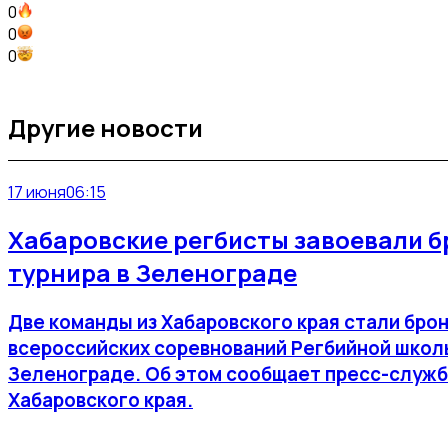
0
0
0
Другие новости
17 июня
06:15
Хабаровские регбисты завоевали б
турнира в Зеленограде
Две команды из Хабаровского края стали бро
всероссийских соревнований Регбийной школ
Зеленограде. Об этом сообщает пресс-служб
Хабаровского края.