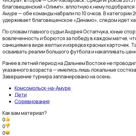
благовещенский «Олимп», вплотную к нему подобрался
Амуре — обе команды набрали по 10 очков. В категории 
удерживает благовещенское «Динамо», следом идет ха
По словам главного судьи Андрея Остапчука, юные сп
вовлеченность и борются за победу в каждом матче, 
санкциями в виде желтых и изредка красных карточек. 
осваивать реалии большого футбола и накапливать ценн
Ранее в летний период на Дальнем Востоке не проводи
указанного возраста — имелись лишь локальные состяз
Завершение турнира запланировано на осень.
Комсомольск-на-Амуре
Дети
Соревнования
Как вам материал?
0
0
0