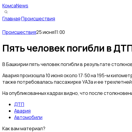
КомсаNews
Главная
·
Происшествия
Происшествия
25 июня
11:00
Пять человек погибли в ДТ
В Башкирии пять человек погибли в результате столкнов
Авария произошла 10 июня около 17:50 на 195-м киломе
также потребовалась пассажирке УАЗа и ее трехлетней
На опубликованных кадрах видно, что после столкновен
ДТП
Авария
Автомобили
Как вам материал?