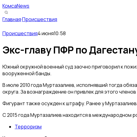
КомсаNews
Главная
·
Происшествия
Происшествия
4 июня
10:58
Экс-главу ПФР по Дагестан
Южный окружной военный суд заочно приговорил к пожи
вооруженной банды.
В июле 2010 года Муртазалиев, исполнявший тогда обя
округа. За вознаграждение он привлек для этого членов
Фигурант также осужден к штрафу. Ранее у Муртазалиев
С 2015 года Муртазалиев находится в международном ро
Терроризм