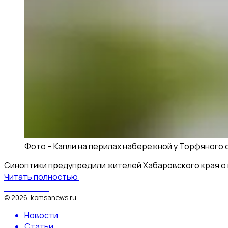
Фото –
Капли на перилах набережной у Торфяного 
Синоптики предупредили жителей Хабаровского края о 
Читать полностью
КомсаNews
©
2026
.
komsanews.ru
Новости
Статьи