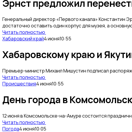
Эрнст предложил перенести
Генеральный директор «Первого канала» Константин Эрн
достаточно оставить один корпус для музея, а основну
Читать полностью
Хабаровский край
4 июня
10:55
Хабаровскому краю и Якути
Премьер-министр Михаил Мишустин подписал распоряжен
Читать полностью
Происшествия
4 июня
10:55
День города в Комсомольс
12 июня в Комсомольске-на-Амуре состоится празднична
Читать полностью
Погода
4 июня
10:05