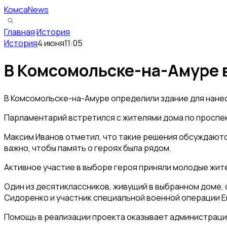
КомсаNews
Главная
·
История
История
4 июня
11:05
В Комсомольске-на-Амуре в
В Комсомольске-на-Амуре определили здание для нанес
Парламентарий встретился с жителями дома по проспек
Максим Иванов отметил, что такие решения обсуждаются
важно, чтобы память о героях была рядом.
Активное участие в выборе героя приняли молодые жите
Один из десятиклассников, живущий в выбранном доме,
Сидоренко и участник специальной военной операции Е
Помощь в реализации проекта оказывает администраци