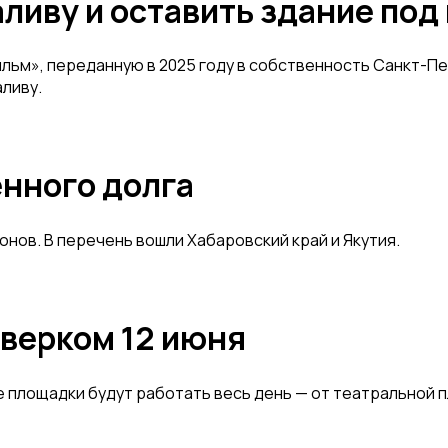
ливу и оставить здание под
м», переданную в 2025 году в собственность Санкт-Пете
аливу.
енного долга
нов. В перечень вошли Хабаровский край и Якутия.
верком 12 июня
е площадки будут работать весь день — от театральной 