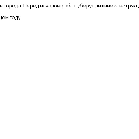
и города. Перед началом работ уберут лишние конструкц
щем году.