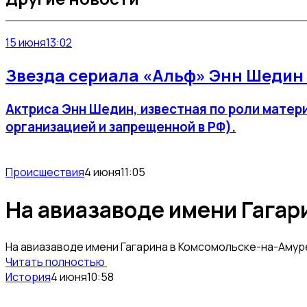
15 июня
13:02
Звезда сериала «Альф» Энн Шедин 
Актриса Энн Шедин, известная по роли матер
организацией и запрещенной в РФ).
Происшествия
4 июня
11:05
На авиазаводе имени Гагар
На авиазаводе имени Гагарина в Комсомольске-на-Амур
Читать полностью
История
4 июня
10:58