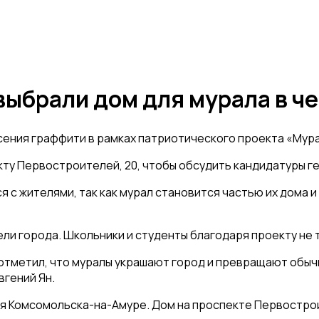
ыбрали дом для мурала в ч
ения граффити в рамках патриотического проекта «Мура
ту Первостроителей, 20, чтобы обсудить кандидатуры ге
 с жителями, так как мурал становится частью их дома и
ли города. Школьники и студенты благодаря проекту не 
 отметил, что муралы украшают город и превращают обы
вгений Ян.
я Комсомольска-на-Амуре. Дом на проспекте Первострои