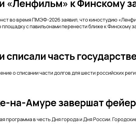
 «Ленфильм» к Финскому за
ст во время ПМЭФ-2026 заявил, что киностудию «Ленфиль
ю площадку с павильонами перенести ближе к Финскому з
и списали часть государств
ие о списании части долгов для шести российских регио
ке-на-Амуре завершат фейер
я программа в честь Дня города и Дня России. Городски