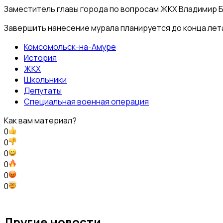
Заместитель главы города по вопросам ЖКХ Владимир Бе
Завершить нанесение мурала планируется до конца лет
Комсомольск-на-Амуре
История
ЖКХ
Школьники
Депутаты
Специальная военная операция
Как вам материал?
0
0
0
0
0
0
Другие новости