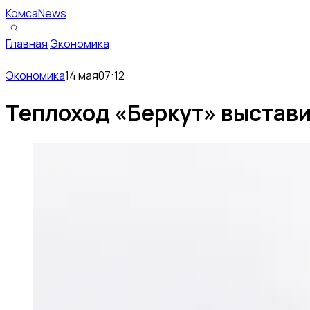
КомсаNews
Главная
·
Экономика
Экономика
14 мая
07:12
Теплоход «Беркут» выстави