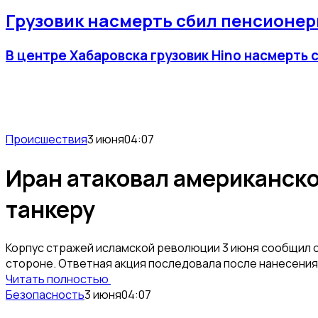
Грузовик насмерть сбил пенсионер
В центре Хабаровска грузовик Hino насмерть
Происшествия
3 июня
04:07
Иран атаковал американское
танкеру
Корпус стражей исламской революции 3 июня сообщил 
стороне. Ответная акция последовала после нанесения
Читать полностью
Безопасность
3 июня
04:07