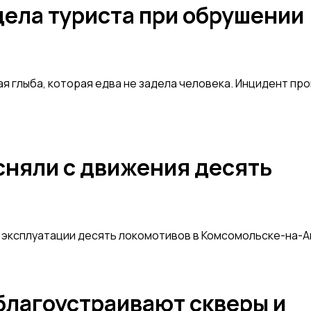
дела туриста при обрушении
ая глыба, которая едва не задела человека. Инцидент пр
сняли с движения десять
 эксплуатации десять локомотивов в Комсомольске-на-
благоустраивают скверы и