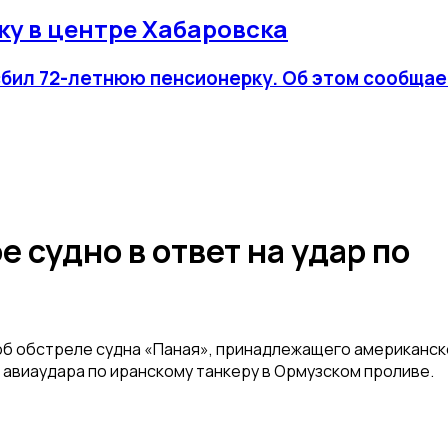
ку в центре Хабаровска
 сбил 72-летнюю пенсионерку. Об этом сообщае
 судно в ответ на удар по
об обстреле судна «Паная», принадлежащего американск
 авиаудара по иранскому танкеру в Ормузском проливе.