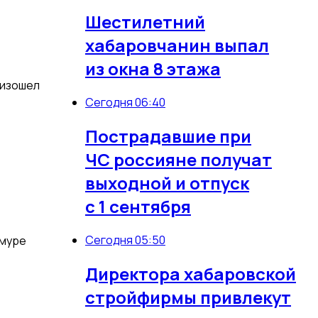
Шестилетний
хабаровчанин выпал
из окна 8 этажа
оизошел
Сегодня 06:40
Пострадавшие при
ЧС россияне получат
выходной и отпуск
с 1 сентября
Сегодня 05:50
Амуре
Директора хабаровской
стройфирмы привлекут