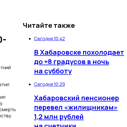
Читайте также
0-
Сегодня 10:42
В Хабаровске похолодает
до +8 градусов в ночь
етний
на субботу
Сегодня 10:29
етил
Хабаровский пенсионер
чил
у.
перевел «жилищникам»
 смерть
1,2 млн рублей
ству.
на счетчики