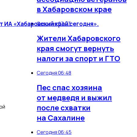
в Хабаровском крае
т ИА «Хабаровский край сегодня».
Сегодня 07:03
Жители Хабаровского
края смогут вернуть
налоги за спорт и ГТО
Сегодня 06:48
Пес спас хозяина
от медведя и выжил
после схватки
ой
на Сахалине
Сегодня 06:45