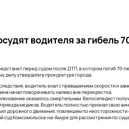
судят водителя за гибель 7
едстанет перед судом после ДТП, в котором погиб 70-л
у делу утвердили в прокуратуре города.
 следствия, водитель ехал с превышением скорости и зам
чина начал поворачивать налево вне перекрестка,
толкновение оказалось смертельным. Велосипедист полу
 приезда медиков. Водитель полностью признал свою вин
авил дорожного движения, повлекшем по неосторожности
й суд Комсомольска-на-Амуре для рассмотрения по суще