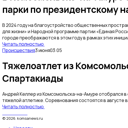
парки по президентскому н
В 2024 году на благоустройство общественных простр
для жизни» и Народной программе партии «Единая Росси
городе преображаются в этом году в рамках этих иници
Читать полностью
Происшествия
3 июня
03:05
Тяжелоатлет из Комсомольс
Спартакиады
Андрей Келлер из Комсомольска-на-Амуре отобрался в
тяжелой атлетике. Соревнования состоятся в августе в
Читать полностью
КомсаNews
©
2026
.
komsanews.ru