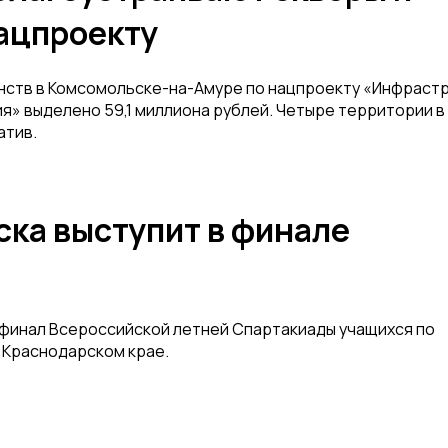
ацпроекту
анств в Комсомольске-на-Амуре по нацпроекту «Инфраст
я» выделено 59,1 миллиона рублей. Четыре территории в
атив.
ка выступит в финале
 финал Всероссийской летней Спартакиады учащихся по
 Краснодарском крае.