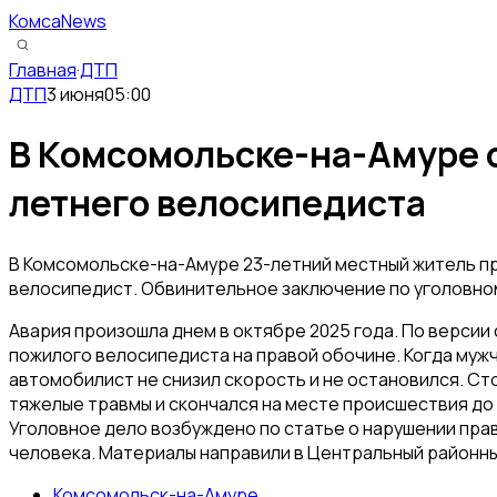
КомсаNews
Главная
·
ДТП
ДТП
3 июня
05:00
В Комсомольске-на-Амуре о
летнего велосипедиста
В Комсомольске-на-Амуре 23-летний местный житель пр
велосипедист. Обвинительное заключение по уголовном
Авария произошла днем в октябре 2025 года. По версии
пожилого велосипедиста на правой обочине. Когда муж
автомобилист не снизил скорость и не остановился. С
тяжелые травмы и скончался на месте происшествия до
Уголовное дело возбуждено по статье о нарушении пр
человека. Материалы направили в Центральный районны
Комсомольск-на-Амуре